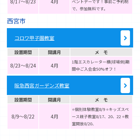
8/17～8/23
4月
ベントデーです！事前ご予約制
で、参加無料です。
西宮市
コロワ甲子園教室
設置期間
開講月
メ モ
1階エスカレーター横(球場側)期
8/23～8/24
4月
間中ご入会金50%オフ！
阪急西宮ガーデンズ教室
設置期間
開講月
メ モ
⭐️個別体験教室8/9 ⭐️キッズスペ
8/9～8/22
4月
ース親子教室8/17、20、22 ⭐️教
室開放8/20、