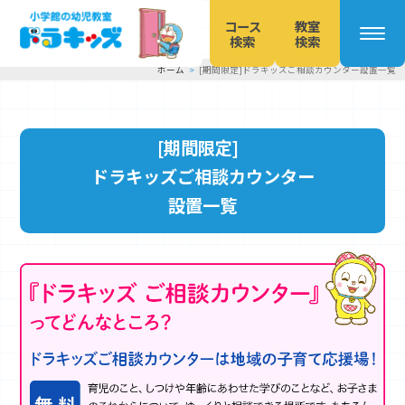
コース
教室
検索
検索
ホーム
[期間限定]ドラキッズご相談カウンター設置一覧
本
文
へ
[期間限定]
移
ドラキッズご相談カウンター
動
設置一覧