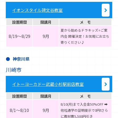
イオンスタイル碑文谷教室
設置期間
開講月
メ モ
夏から始めるドラキッズ⭐ご案
8/19～8/29
9月
内会 開催決定！お気軽にお立ち
寄りください♪
神奈川県
川崎市
イトーヨーカドー武蔵小杉駅前店教室
設置期間
開講月
メ モ
8/10(月)まで入会金50%OFF ➡
8/1～8/10
9月
他社通学の証明提示で0円❗️さら
に教材費5,500円引き