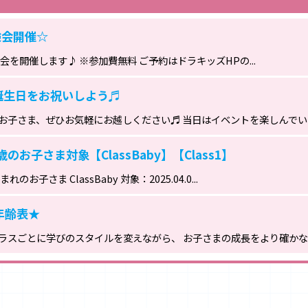
験会開催☆
【ClassBaby～Class5対象】 個別体験会を開催します♪ ※参加費無料 ご予約はドラキッズHPの...
誕生日をお祝いしよう♬
お子さま、ぜひお気軽にお越しください♬ 当日はイベントを楽しんでいた
のお子さま対象【ClassBaby】【Class1】
生まれのお子さま ClassBaby 対象：2025.04.0...
象年齢表★
学年に合わせた全６クラス設定☆ クラスごとに学びのスタイルを変えながら、 お子さまの成長をより確か