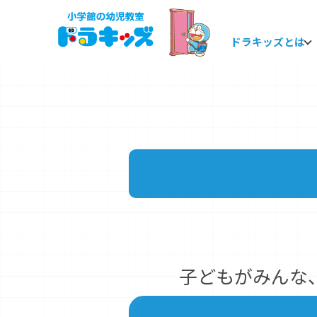
ドラキッズとは
本
文
へ
移
動
子どもがみんな