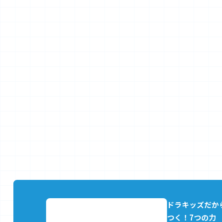
ドラキッズだか
つく！7つの力