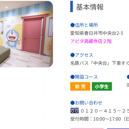
基本情報
●住所と場所
愛知県春日井市中央台2-5
アピタ高蔵寺店２階
●アクセス
名鉄バス「中央台」下車す
●開設コース
●お問い合わせ
０１２０－４１５－２
受付時間：10:00～17:00