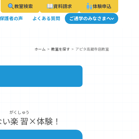
教室検索
資料請求
体験申込
保護者の声
よくある質問
ご通学のみなさまへ
ホーム
教室を探す
アピタ高蔵寺店教室
がくしゅう
ない
楽習
×体験！