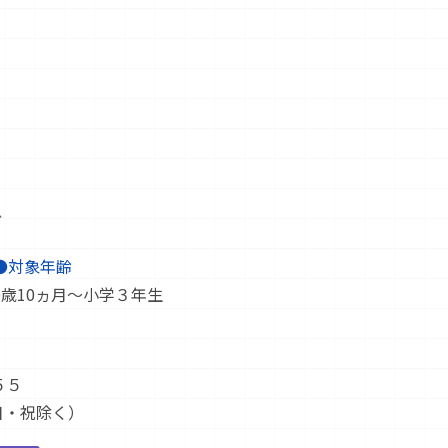
ぐ
●対象年齢
0歳10ヵ月～小学３年生
５５
（日・祝除く）