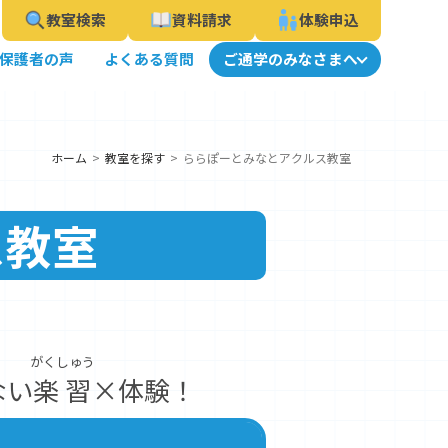
教室検索
資料請求
体験申込
保護者の声
よくある質問
ご通学のみなさまへ
ホーム
教室を探す
ららぽーとみなとアクルス教室
ス教室
がくしゅう
ない
楽習
×体験！