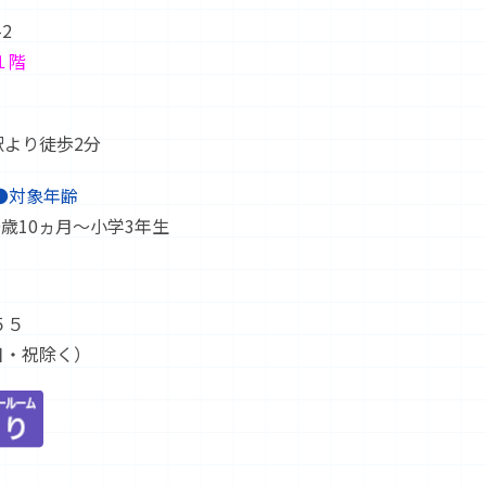
2
１階
より徒歩2分
●対象年齢
0歳10ヵ月～小学3年生
５５
（日・祝除く）