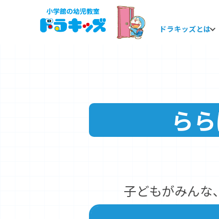
ドラキッズとは
本
文
へ
移
らら
動
子どもがみんな