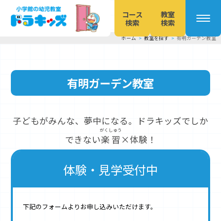
コース
教室
検索
検索
ホーム
教室を探す
有明ガーデン教室
本
文
へ
有明ガーデン教室
移
動
子どもがみんな、夢中になる。ドラキッズでしか
がくしゅう
できない
楽習
×体験！
体験・見学受付中
下記のフォームよりお申し込みいただけます。