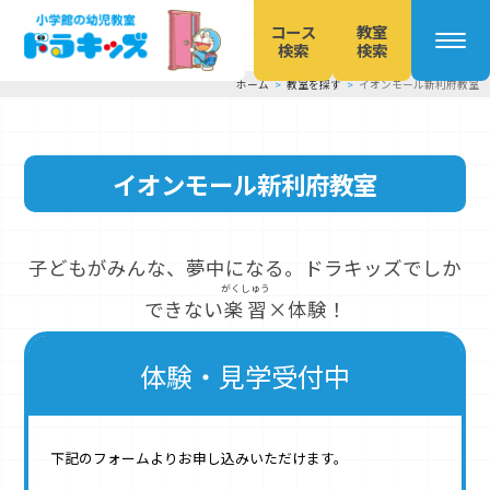
コース
教室
検索
検索
ホーム
教室を探す
イオンモール新利府教室
本
文
へ
イオンモール新利府教室
移
動
子どもがみんな、夢中になる。ドラキッズでしか
がくしゅう
できない
楽習
×体験！
体験・見学受付中
下記のフォームよりお申し込みいただけます。