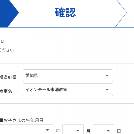
さい
ください
都道府県
教室名
■お子さまの生年月日
年
月
日