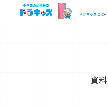
ドラキッズとは
本
文
へ
移
動
資料